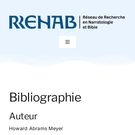
Passer
au
contenu
Toggle
Navigation
Accueil
Colloques
Bibliographie
Publications
Auteur
Bibliographie
Howard Abrams Meyer