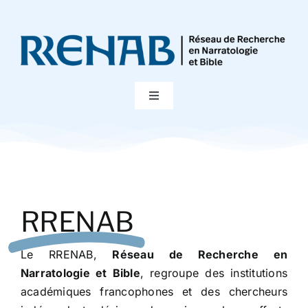
Passer
au
contenu
Toggle
Navigation
Accueil
Colloques
RRENAB
Publications
Le RRENAB,
Réseau de Recherche en
Bibliographie
Narratologie et Bible
, regroupe des institutions
académiques francophones et des chercheurs