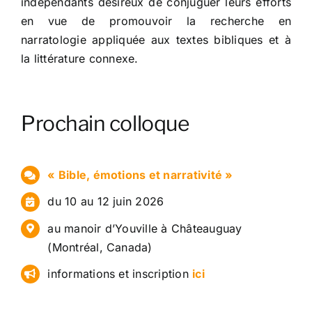
indépendants désireux de conjuguer leurs efforts
À propos
en vue de promouvoir la recherche en
narratologie appliquée aux textes bibliques et à
Contact
la littérature connexe.
Prochain colloque
« Bible, émotions et narrativité »
du 10 au 12 juin 2026
au manoir d’Youville à Châteauguay
(Montréal, Canada)
informations et inscription
ici