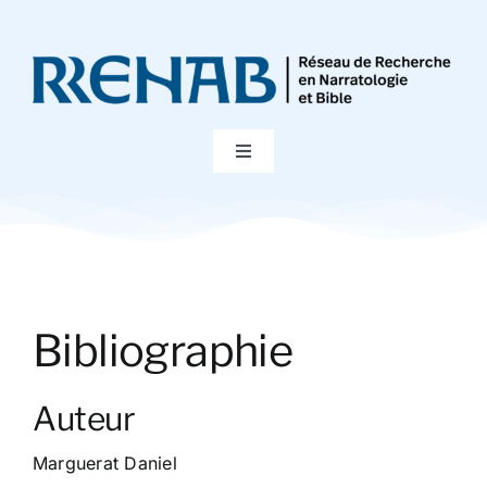
Passer
au
contenu
Toggle
Navigation
Accueil
Colloques
Bibliographie
Publications
Auteur
Bibliographie
Marguerat Daniel