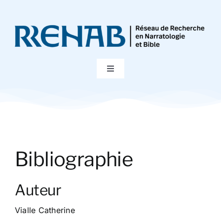
Passer
au
contenu
Toggle
Navigation
Accueil
Colloques
Bibliographie
Publications
Auteur
Bibliographie
Vialle Catherine