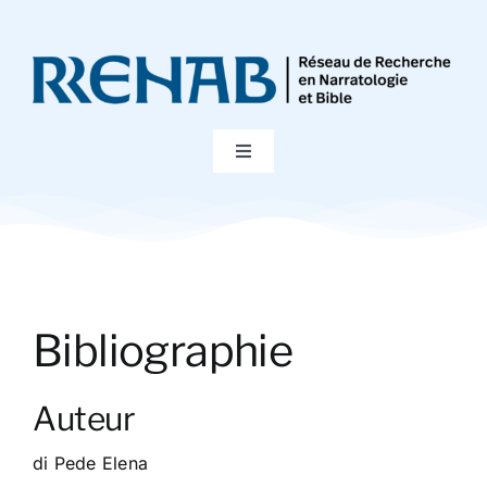
Passer
au
contenu
Toggle
Navigation
Accueil
Colloques
Bibliographie
Publications
Auteur
Bibliographie
di Pede Elena