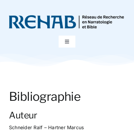
Passer
au
contenu
Toggle
Navigation
Accueil
Colloques
Bibliographie
Publications
Auteur
Bibliographie
Schneider Ralf – Hartner Marcus