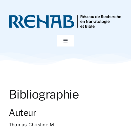
Passer
au
contenu
Toggle
Navigation
Accueil
Colloques
Bibliographie
Publications
Auteur
Bibliographie
Thomas Christine M.