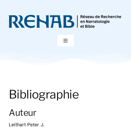
Passer
au
contenu
Toggle
Navigation
Accueil
Colloques
Bibliographie
Publications
Auteur
Bibliographie
Leithart Peter J.