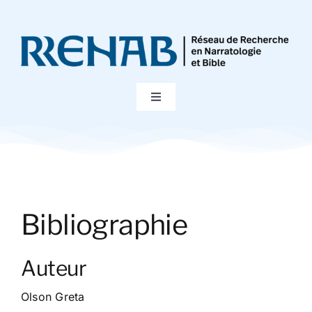
Passer
au
contenu
Toggle
Navigation
Accueil
Colloques
Bibliographie
Publications
Auteur
Bibliographie
Olson Greta