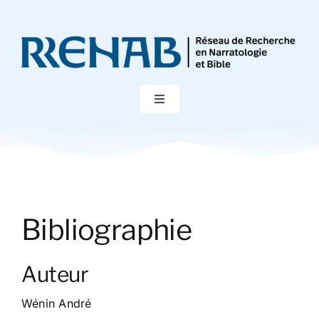
Passer
au
contenu
Toggle
Navigation
Accueil
Colloques
Bibliographie
Publications
Auteur
Bibliographie
Wénin André