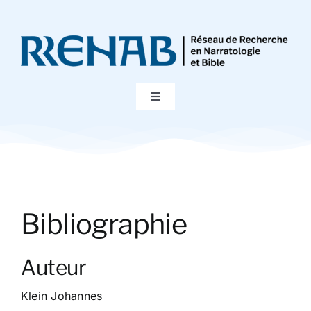
Passer
au
contenu
Toggle
Navigation
Accueil
Colloques
Bibliographie
Publications
Auteur
Bibliographie
Klein Johannes