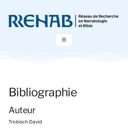
Passer
au
contenu
Toggle
Navigation
Accueil
Colloques
Bibliographie
Publications
Auteur
Bibliographie
Trobisch David