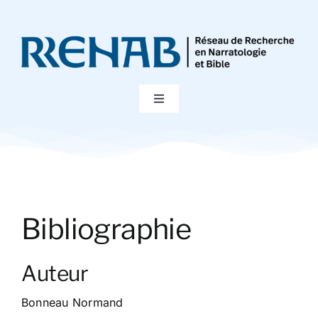
Passer
au
contenu
Toggle
Navigation
Accueil
Colloques
Bibliographie
Publications
Auteur
Bibliographie
Bonneau Normand