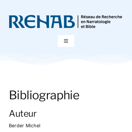
Passer
au
contenu
Toggle
Navigation
Accueil
Colloques
Bibliographie
Publications
Auteur
Bibliographie
Berder Michel