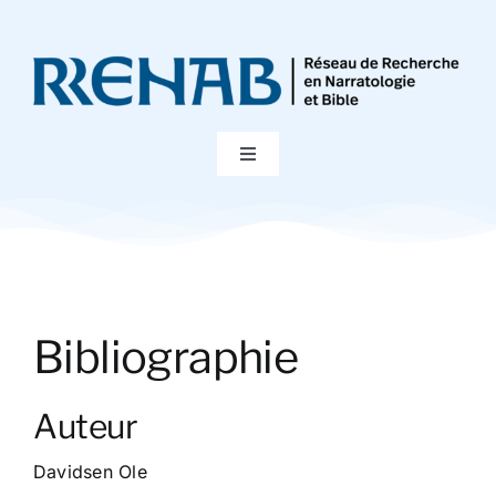
Passer
au
contenu
Toggle
Navigation
Accueil
Colloques
Bibliographie
Publications
Auteur
Bibliographie
Davidsen Ole