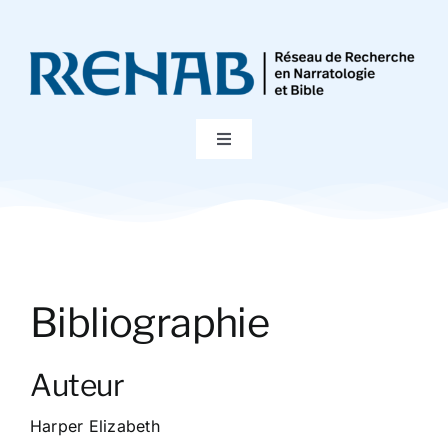
Passer
au
contenu
Toggle
Navigation
Accueil
Colloques
Bibliographie
Publications
Auteur
Bibliographie
Harper Elizabeth