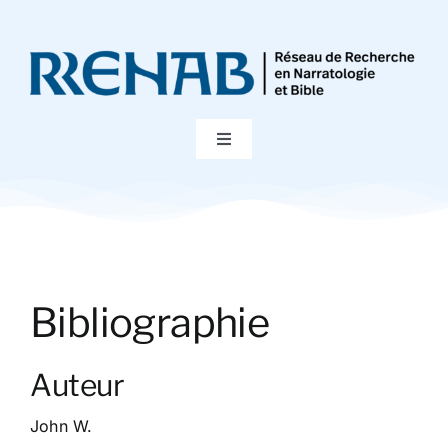
Passer
au
contenu
Toggle
Navigation
Accueil
Colloques
Bibliographie
Publications
Auteur
Bibliographie
John W.