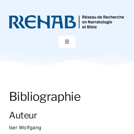
Passer
au
contenu
Toggle
Navigation
Accueil
Colloques
Bibliographie
Publications
Auteur
Bibliographie
Iser Wolfgang