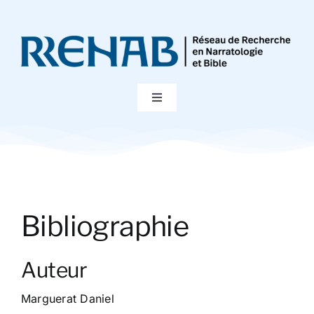
Passer
au
contenu
Toggle
Navigation
Accueil
Colloques
Bibliographie
Publications
Auteur
Bibliographie
Marguerat Daniel