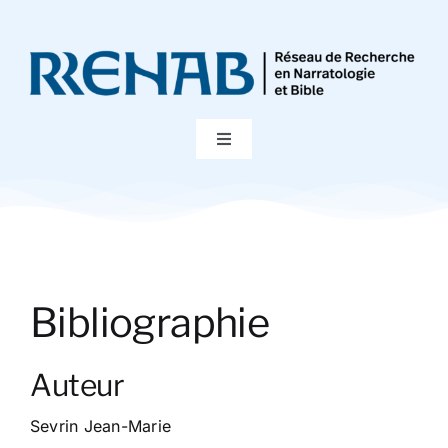
Passer
au
contenu
Toggle
Navigation
Accueil
Colloques
Bibliographie
Publications
Auteur
Bibliographie
Sevrin Jean-Marie