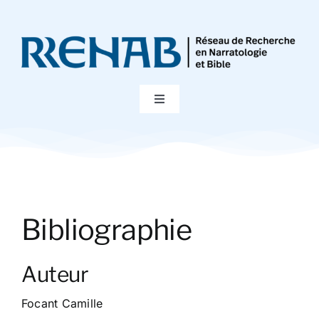
Passer
au
contenu
Toggle
Navigation
Accueil
Colloques
Bibliographie
Publications
Auteur
Bibliographie
Focant Camille