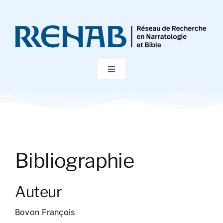
Passer
au
contenu
Toggle
Navigation
Accueil
Colloques
Bibliographie
Publications
Auteur
Bibliographie
Bovon François