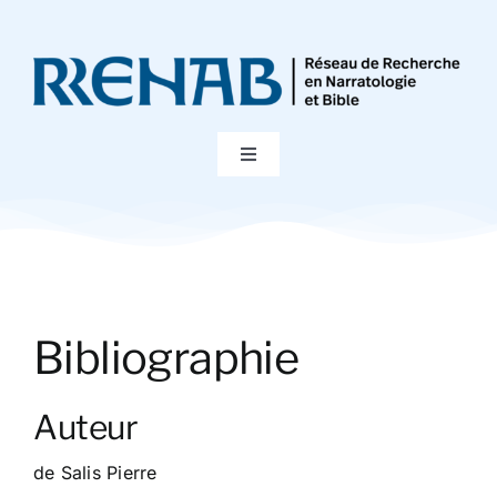
Passer
au
contenu
Toggle
Navigation
Accueil
Colloques
Bibliographie
Publications
Auteur
Bibliographie
de Salis Pierre