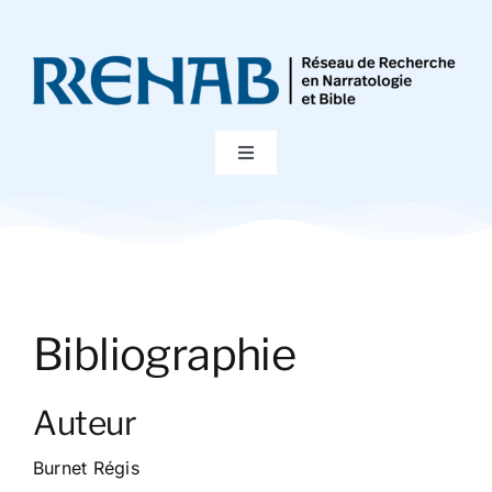
Passer
au
contenu
Toggle
Navigation
Accueil
Colloques
Bibliographie
Publications
Auteur
Bibliographie
Burnet Régis