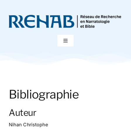
Passer
au
contenu
Toggle
Navigation
Accueil
Colloques
Bibliographie
Publications
Auteur
Bibliographie
Nihan Christophe