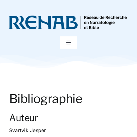
Passer
au
contenu
Toggle
Navigation
Accueil
Colloques
Bibliographie
Publications
Auteur
Bibliographie
Svartvik Jesper