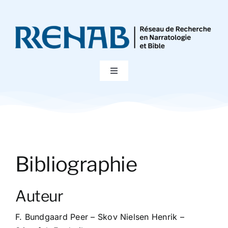
Passer
au
contenu
Toggle
Navigation
Accueil
Colloques
Bibliographie
Publications
Auteur
Bibliographie
F. Bundgaard Peer – Skov Nielsen Henrik –