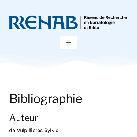
Passer
au
contenu
Toggle
Navigation
Accueil
Colloques
Bibliographie
Publications
Auteur
Bibliographie
de Vulpillières Sylvie