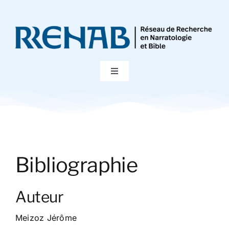
Passer
au
contenu
Toggle
Navigation
Accueil
Colloques
Bibliographie
Publications
Auteur
Bibliographie
Meizoz Jérôme