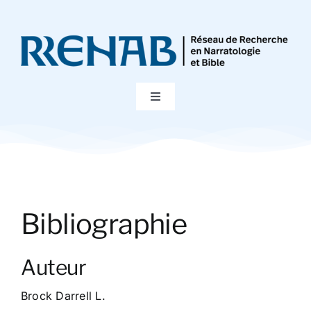
Passer
au
contenu
Toggle
Navigation
Accueil
Colloques
Bibliographie
Publications
Auteur
Bibliographie
Brock Darrell L.