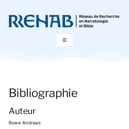
Passer
au
contenu
Toggle
Navigation
Accueil
Colloques
Bibliographie
Publications
Auteur
Bibliographie
Ruwe Andreas