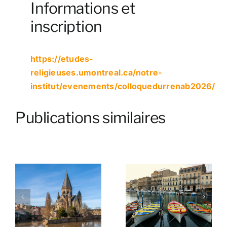
Informations et
inscription
https://etudes-
religieuses.umontreal.ca/notre-
institut/evenements/colloquedurrenab2026/
Publications similaires
Sète (10e
Paris (12e colloque
5)
symposium 2024)
2023)