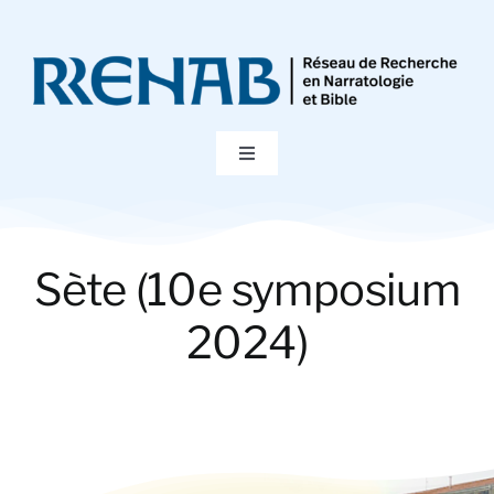
Passer
au
contenu
Toggle
Navigation
Accueil
Sète (10e symposium
Colloques
2024)
Publications
Bibliographie