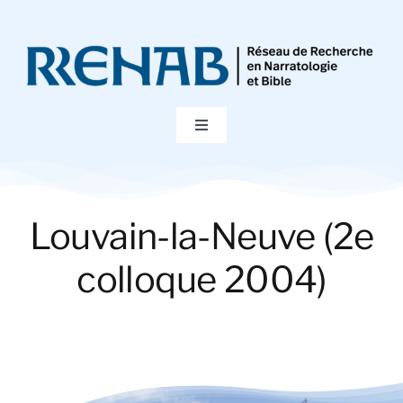
Passer
au
contenu
Toggle
Navigation
Accueil
Louvain-la-Neuve (2e
Colloques
colloque 2004)
Publications
Bibliographie