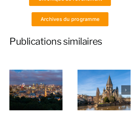
Archives du programme
Publications similaires
da
Metz (11e
Sète (10e
symposium 2025)
symposium 2024)